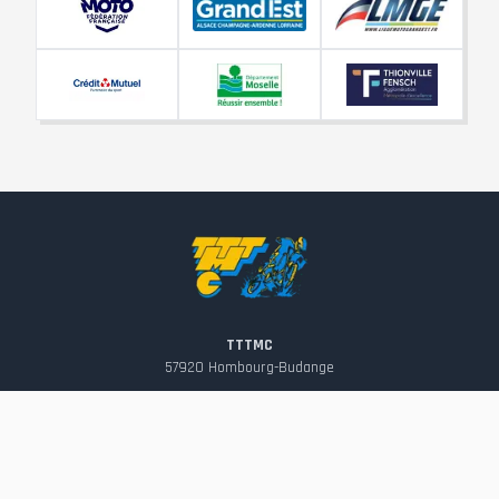
TTTMC
57920
Hombourg-Budange
contact@tttmc.fr
Suivez-nous