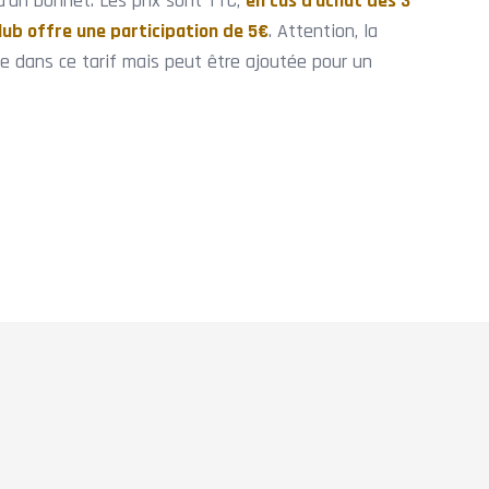
d'un bonnet. Les prix sont TTC,
en cas d'achat des 3
ub offre une participation de 5€
. Attention, la
ue dans ce tarif mais peut être ajoutée pour un