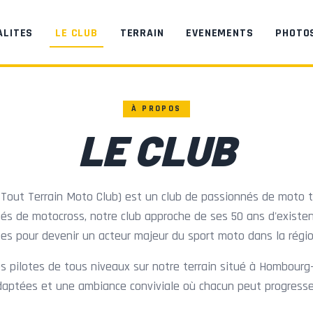
ALITES
LE CLUB
TERRAIN
EVENEMENTS
PHOTO
À PROPOS
LE CLUB
 Tout Terrain Moto Club) est un club de passionnés de moto t
és de motocross, notre club approche de ses 50 ans d'existe
ées pour devenir un acteur majeur du sport moto dans la région
es pilotes de tous niveaux sur notre terrain situé à Hombour
adaptées et une ambiance conviviale où chacun peut progresse