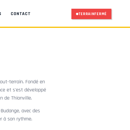
S
CONTACT
TERRAIN
FERMÉ
out-terrain. Fondé en
nce et s'est développé
 de Thionville.
g-Budange, avec des
r à son rythme.