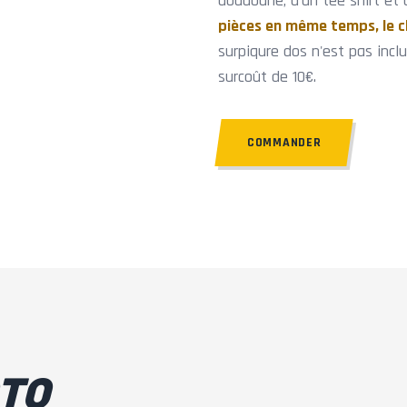
doudoune, d'un tee shirt et 
pièces en même temps, le cl
surpiqure dos n'est pas incl
surcoût de 10€.
COMMANDER
OTO