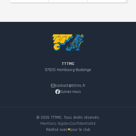
TTTMC
57920
Hombourg-Budange
contact@tttmc.fr
Suivez-nous
©
2026
TTTMC. Tous droits réservés.
Mentions légales
Confidentialité
Réalisé avec
♥
pour le club