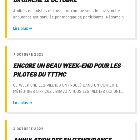
Ami(e)s enduristes et crosseux, comme vous le savez notre
endurance est annulée par manque de participants. Néanmoins
les circuits cross et enduro seront...
Lire plus
7 OCTOBRE 2025
ENCORE UN BEAU WEEK-END POUR LES
PILOTES DU TTTMC
CE WEEK-END LES PILOTES ONT ROULÉ DANS UN CONTEXTE
MÉTÉO TRES DIFFICILE . BRAVO A TOUS LES PILOTES QUI ONT
RÉPONDU « PRÉSENT » TEA HUFFLING 1 ÈRE FÉMININE EN...
Lire plus
3 OCTOBRE 2025
ANNULATION DES 5H D’ENDURANCE