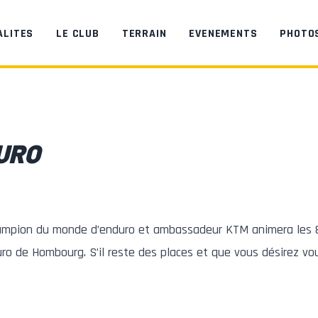
ALITES
LE CLUB
TERRAIN
EVENEMENTS
PHOTO
URO
ampion du monde d’enduro et ambassadeur KTM animera les 8
uro de Hombourg. S’il reste des places et que vous désirez vo