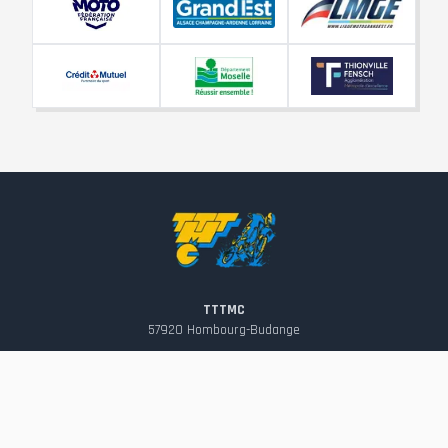
TTTMC
57920
Hombourg-Budange
contact@tttmc.fr
Suivez-nous