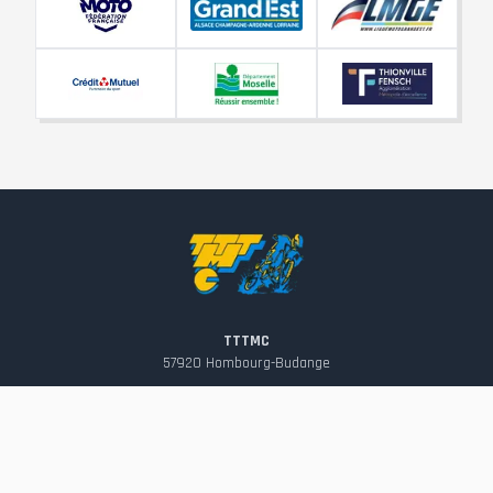
TTTMC
57920
Hombourg-Budange
contact@tttmc.fr
Suivez-nous