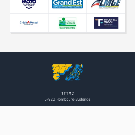
TTTMC
57920
Hombourg-Budange
contact@tttmc.fr
Suivez-nous