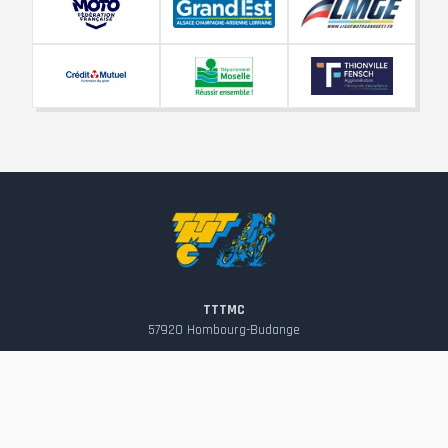
TTTMC
57920
Hombourg-Budange
contact@tttmc.fr
Suivez-nous