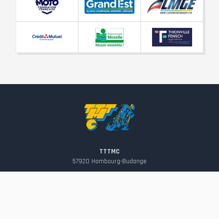
TTTMC
57920
Hombourg-Budange
contact@tttmc.fr
Suivez-nous