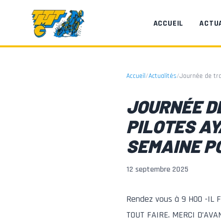
Aller au contenu principal
ACCUEIL
ACTU
Accueil
/
Actualités
/
Journée de tra
JOURNÉE DE
PILOTES AY
SEMAINE PO
12 septembre 2025
Rendez vous à 9 H00 -IL
TOUT FAIRE. MERCI D’AVA