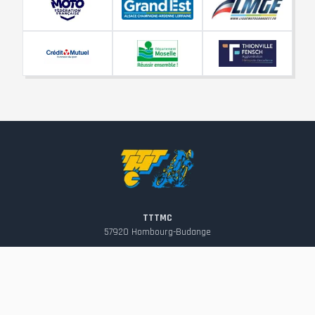
TTTMC
57920
Hombourg-Budange
contact@tttmc.fr
Suivez-nous