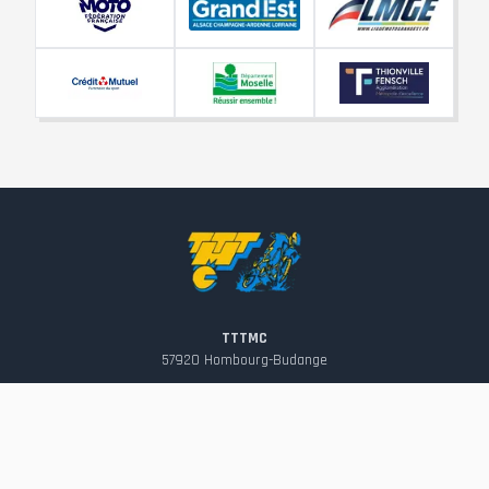
TTTMC
57920
Hombourg-Budange
contact@tttmc.fr
Suivez-nous